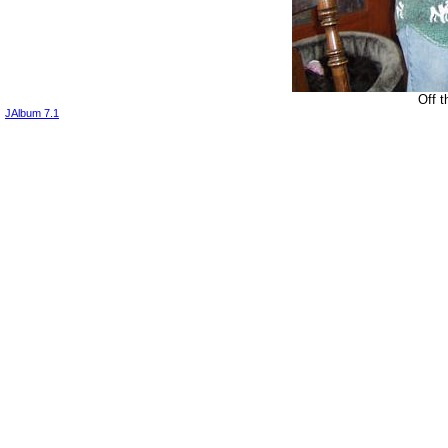
Off t
JAlbum 7.1